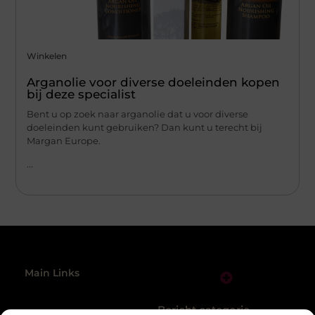
Winkelen
Arganolie voor diverse doeleinden kopen
bij deze specialist
Bent u op zoek naar arganolie dat u voor diverse
doeleinden kunt gebruiken? Dan kunt u terecht bij
Margan Europe.
...
Main Links
Links Kopen: Alles Wat Jij Moet Weten voor Sterke SEO-resultaten
Geld Online Verdienen: Zo Zet Jij de Eerste Stap naar Vrijheid
Bericht categorie