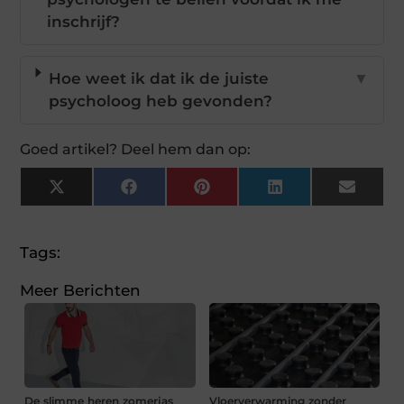
inschrijf?
Hoe weet ik dat ik de juiste
▼
psycholoog heb gevonden?
Goed artikel? Deel hem dan op:
X
Facebook
Pinterest
LinkedIn
Email
(Twitter)
Tags:
Meer Berichten
De slimme heren zomerjas
Vloerverwarming zonder