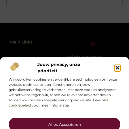
Main Links
Links Kopen: Alles Wat Jij Moet Weten voor Sterke SEO-resultaten
Geld Online Verdienen: Zo Zet Jij de Eerste Stap naar Vrijheid
Bericht categorie
@2025 All Right Reserved.
Jouw privacy, onze
Design by
www.picklebal.nl.
prioriteit
Wij gebruiken cookies en vergelijkbare technologieën om onze
website optimaal te laten functioneren en jouw
gebruikerservaring te verbeteren. Met deze cookies analyseren
we het websitegebruik, tonen we relevante advertenties en
zorgen we voor een soepele werking van de site. Lees
ons
cookiebeleid
voor meer informatie.
Alles op één plek, speciaal voor jou.
Van motiverende verhalen tot handige adviezen, verken de diversiteit
van het dagelijks leven op picklebal.nl.
Alles Accepteren