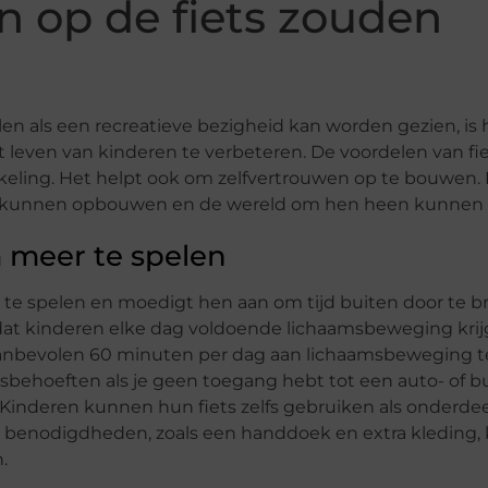
n op de fiets zouden
len als een recreatieve bezigheid kan worden gezien, is 
 leven van kinderen te verbeteren. De voordelen van fi
keling. Het helpt ook om zelfvertrouwen op te bouwen. 
n kunnen opbouwen en de wereld om hen heen kunnen
 meer te spelen
r te spelen en moedigt hen aan om tijd buiten door te b
k dat kinderen elke dag voldoende lichaamsbeweging krij
anbevolen 60 minuten per dag aan lichaamsbeweging te 
ersbehoeften als je geen toegang hebt tot een auto- of b
l. Kinderen kunnen hun fiets zelfs gebruiken als onderde
n benodigdheden, zoals een handdoek en extra kleding
.