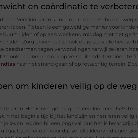
nwicht en coördinatie te verbeter
e kinderen. Veel kinderen kunnen leren hoe ze hun beweg
eren lopen. Fietsen is een geweldige manier voor kinde
 buurt rijden of op een weekend middag met het gezin
eert rijden. Zorg ervoor dat ze ook de juiste veiligheidsuit
te beschermen tegen verwondingen terwijl ze leren hoe
 ze ook meenemen om op verschillende terreinen te fie
andtas
naar het strand gaan of op rotsachtig terrein. Doe 
lpen om kinderen veilig op de weg
m te leren. Het is niet genoeg om een ​​kind een fiets te
 het begin altijd bij het kind zijn en hen leren veilig t
je leven redden bij een ongeval, dus het is belangrijk 
g uitgaat, zorg er dan voor dat ze felle kleuren dragen, z