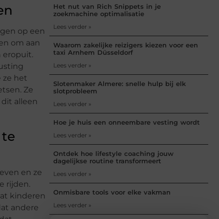
en
Het nut van Rich Snippets in je
zoekmachine optimalisatie
Lees verder »
ingen op een
ren om aan
Waarom zakelijke reizigers kiezen voor een
taxi Arnhem Düsseldorf
 eropuit.
rusting
Lees verder »
 ze het
Slotenmaker Almere: snelle hulp bij elk
tsen. Ze
slotprobleem
dit alleen
Lees verder »
Hoe je huis een onneembare vesting wordt
 te
Lees verder »
Ontdek hoe lifestyle coaching jouw
dagelijkse routine transformeert
 geven en ze
Lees verder »
e rijden.
Onmisbare tools voor elke vakman
dat kinderen
Lees verder »
odat andere