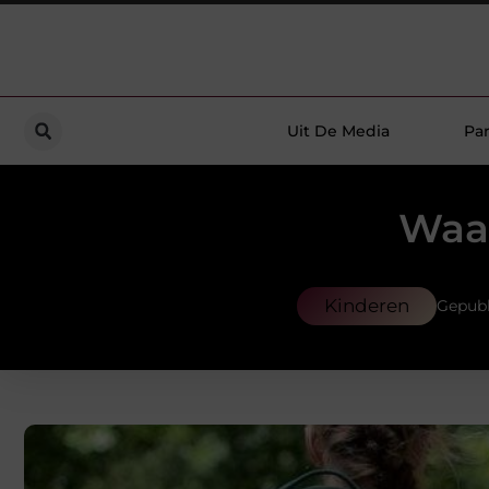
Uit De Media
Par
Waar
Kinderen
Gepubl