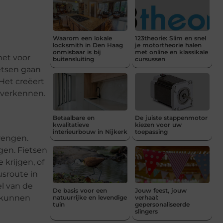
Waarom een lokale
123theorie: Slim en snel
locksmith in Den Haag
je motortheorie halen
onmisbaar is bij
met online en klassikale
het voor
buitensluiting
cursussen
etsen gaan
Het creëert
 verkennen.
Betaalbare en
De juiste stappenmotor
kwalitatieve
kiezen voor uw
interieurbouw in Nijkerk
toepassing
rengen.
gen. Fietsen
krijgen, of
usroute in
el van de
De basis voor een
Jouw feest, jouw
, kunnen
natuurrijke en levendige
verhaal:
tuin
gepersonaliseerde
slingers