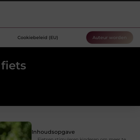
Cookiebeleid (EU)
Auteur worden
fiets
Inhoudsopgave
Fietsen stimuleren kinderen om meer te