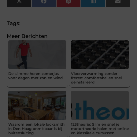
X
Facebook
Pinterest
LinkedIn
Email
(Twitter)
Tags:
Meer Berichten
De slimme heren zomerjas
Vloerverwarming zonder
voor dagen met zon en wind
frezen: comfortabel en snel
geïnstalleerd
Waarom een lokale locksmith
123theorie: Slim en snel je
in Den Haag onmisbaar is bij
motortheorie halen met online
buitensluiting
en klassikale cursussen