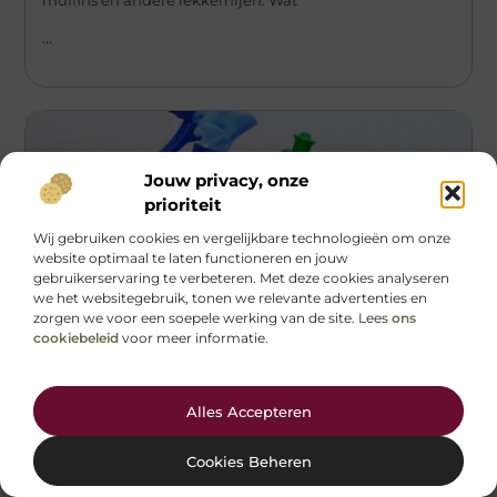
muffins en andere lekkernijen. Wat
...
Jouw privacy, onze
prioriteit
Wij gebruiken cookies en vergelijkbare technologieën om onze
website optimaal te laten functioneren en jouw
gebruikerservaring te verbeteren. Met deze cookies analyseren
we het websitegebruik, tonen we relevante advertenties en
zorgen we voor een soepele werking van de site. Lees
ons
cookiebeleid
voor meer informatie.
Aanbiedingen
Lessen uit het dagelijkse huishouden
Alles Accepteren
In het moderne huishouden speelt technologie een
grote rol. Van slimme koelkasten tot geavanceerde
Cookies Beheren
stofzuigers, de apparaten die we dagelijks