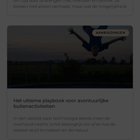
om tijd door te brengen met vrienden en familie. Ze
bieden niet alleen vermaak, maar ook de mogelijkheid
AANBIEDINGEN
Het ultieme playbook voor avontuurlijke
buitenactiviteiten
in een wereld waar technologie steeds meer de
overhand neemt, is het belangrijk om af en toe de
stekker eruit te trekken en de natuur