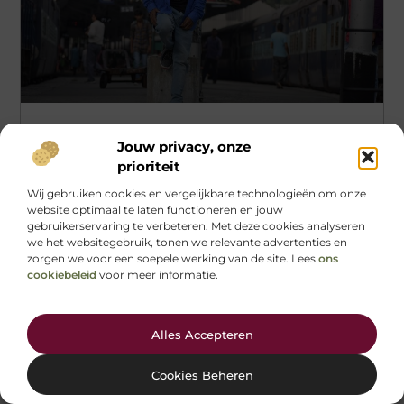
Verwen Je Voeten Met De Perfecte Pedicure In
Jouw privacy, onze
Emmen
prioriteit
In de snelle wereld van vandaag is het gemakkelijk om
Wij gebruiken cookies en vergelijkbare technologieën om onze
de gezondheid van onze voeten over het hoofd te zien.
website optimaal te laten functioneren en jouw
Maar wist je dat goed
gebruikerservaring te verbeteren. Met deze cookies analyseren
we het websitegebruik, tonen we relevante advertenties en
zorgen we voor een soepele werking van de site. Lees
ons
cookiebeleid
voor meer informatie.
AANBIEDINGEN
Alles Accepteren
Cookies Beheren