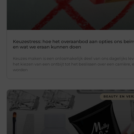
Keuzestress: hoe het overaanbod aan opties ons beïn
en wat we eraan kunnen doen
Keuzes maken is een onlosmakelijk deel van ons dagelijks lev
het kiezen van een ontbijt tot het beslissen over een carrière, 
worden
BEAUTY EN VER