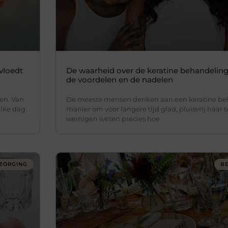
vloedt
De waarheid over de keratine behandeling
de voordelen en de nadelen
en. Van
De meeste mensen denken aan een keratine beh
elke dag
manier om voor langere tijd glad, pluisvrij haar 
weinigen weten precies hoe
ZORGING
B