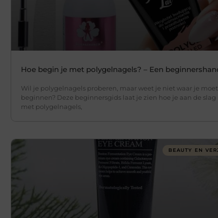
Hoe begin je met polygelnagels? – Een beginnershan
Wil je polygelnagels proberen, maar weet je niet waar je moet
beginnen? Deze beginnersgids laat je zien hoe je aan de slag
met polygelnagels,
BEAUTY EN VER