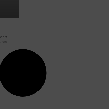
seert
, het