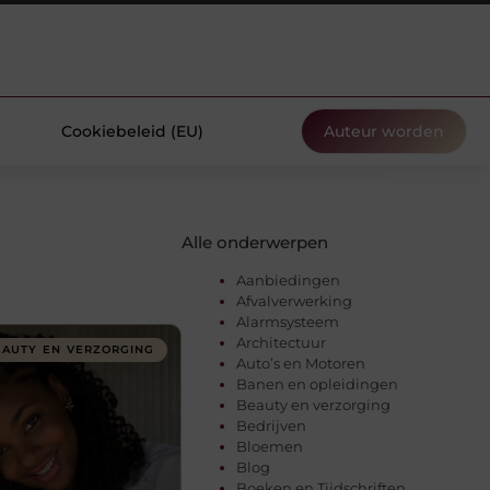
Cookiebeleid (EU)
Auteur worden
Alle onderwerpen
Aanbiedingen
Afvalverwerking
Alarmsysteem
Architectuur
EAUTY EN VERZORGING
Auto’s en Motoren
Banen en opleidingen
Beauty en verzorging
Bedrijven
Bloemen
Blog
Boeken en Tijdschriften