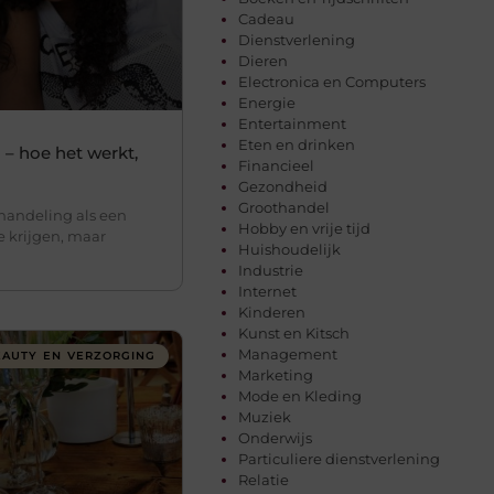
Cadeau
Dienstverlening
Dieren
Electronica en Computers
Energie
Entertainment
Eten en drinken
 – hoe het werkt,
Financieel
Gezondheid
Groothandel
andeling als een
Hobby en vrije tijd
te krijgen, maar
Huishoudelijk
Industrie
Internet
Kinderen
Kunst en Kitsch
Management
EAUTY EN VERZORGING
Marketing
Mode en Kleding
Muziek
Onderwijs
Particuliere dienstverlening
Relatie