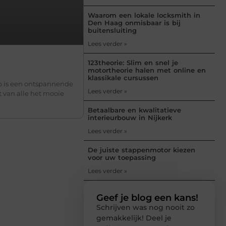
Waarom een lokale locksmith in
Den Haag onmisbaar is bij
buitensluiting
Lees verder »
123theorie: Slim en snel je
motortheorie halen met online en
klassikale cursussen
o is een ontspannende
Lees verder »
t van alle het mooie
Betaalbare en kwalitatieve
interieurbouw in Nijkerk
Lees verder »
De juiste stappenmotor kiezen
voor uw toepassing
Lees verder »
Geef je blog een kans!
Schrijven was nog nooit zo
gemakkelijk! Deel je