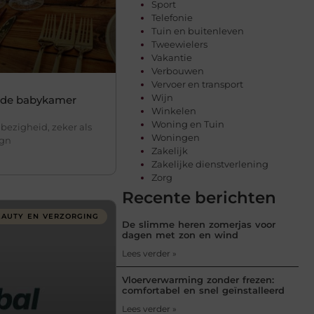
Sport
Telefonie
Tuin en buitenleven
Tweewielers
Vakantie
Verbouwen
Vervoer en transport
Wijn
r de babykamer
Winkelen
Woning en Tuin
ezigheid, zeker als
Woningen
ign
Zakelijk
Zakelijke dienstverlening
Zorg
Recente berichten
EAUTY EN VERZORGING
De slimme heren zomerjas voor
dagen met zon en wind
Lees verder »
Vloerverwarming zonder frezen:
comfortabel en snel geïnstalleerd
Lees verder »