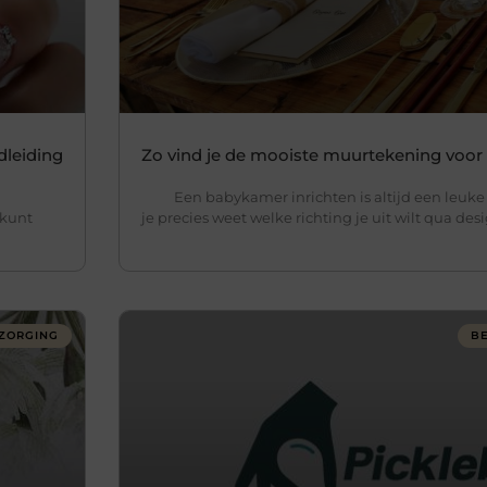
dleiding
Zo vind je de mooiste muurtekening voo
Een babykamer inrichten is altijd een leuke b
 kunt
je precies weet welke richting je uit wilt qua des
ZORGING
B