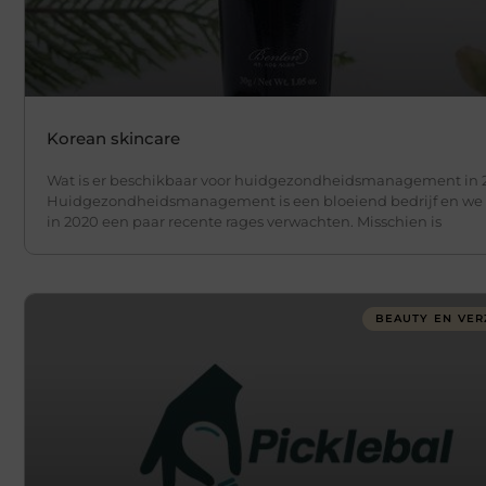
Korean skincare
Wat is er beschikbaar voor huidgezondheidsmanagement in 
Huidgezondheidsmanagement is een bloeiend bedrijf en w
in 2020 een paar recente rages verwachten. Misschien is
BEAUTY EN VER