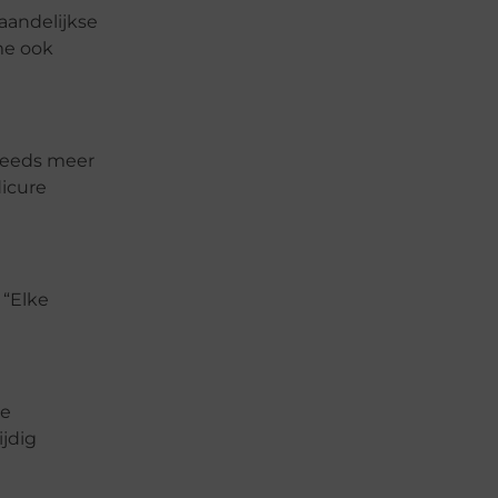
aandelijkse
 me ook
teeds meer
dicure
 “Elke
de
jdig