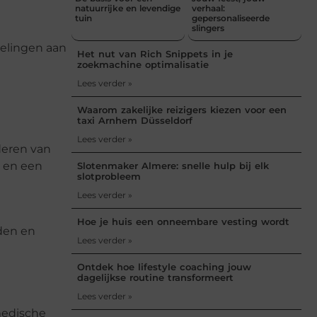
n
natuurrijke en levendige
verhaal:
tuin
gepersonaliseerde
slingers
elingen aan
Het nut van Rich Snippets in je
zoekmachine optimalisatie
Lees verder »
Waarom zakelijke reizigers kiezen voor een
taxi Arnhem Düsseldorf
Lees verder »
deren van
 en een
Slotenmaker Almere: snelle hulp bij elk
slotprobleem
Lees verder »
Hoe je huis een onneembare vesting wordt
aden en
Lees verder »
Ontdek hoe lifestyle coaching jouw
dagelijkse routine transformeert
Lees verder »
medische