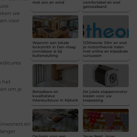
met zon en wind
comfortabel en snel
luxe
geïnstalleerd
reken we
gen voor
Waarom een lokale
123theorie: Slim en snel
locksmith in Den Haag
je motortheorie halen
onmisbaar is bij
met online en klassikale
buitensluiting
cursussen
pedicures
n het
pen om je
Betaalbare en
De juiste stappenmotor
kwalitatieve
kiezen voor uw
interieurbouw in Nijkerk
toepassing
 inwoners en
 langer
De basis voor een
Jouw feest, jouw