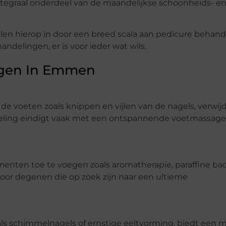
ntegraal onderdeel van de maandelijkse schoonheids- e
en hierop in door een breed scala aan pedicure behand
andelingen, er is voor ieder wat wils.
ngen In Emmen
de voeten zoals knippen en vijlen van de nagels, verwij
deling eindigt vaak met een ontspannende voetmassage
menten toe te voegen zoals aromatherapie, paraffine b
oor degenen die op zoek zijn naar een ultieme
als schimmelnagels of ernstige eeltvorming, biedt een 