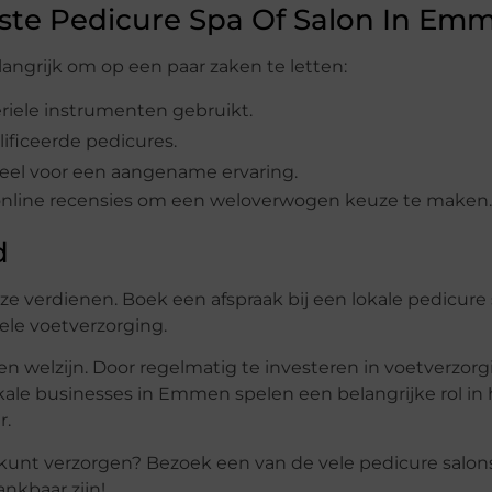
iste Pedicure Spa Of Salon In Em
elangrijk om op een paar zaken te letten:
eriele instrumenten gebruikt.
ificeerde pedicures.
tieel voor een aangename ervaring.
 online recensies om een weloverwogen keuze te maken.
d
ze verdienen. Boek een afspraak bij een lokale pedicure 
ele voetverzorging.
en welzijn. Door regelmatig te investeren in voetverzorg
kale businesses in Emmen spelen een belangrijke rol in 
r.
 kunt verzorgen? Bezoek een van de vele pedicure sal
nkbaar zijn!