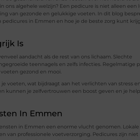
in ons algehele welzijn? Een pedicure is niet alleen een 
ting van gezonde en gelukkige voeten. In dit blog besp
n pedicures in Emmen en hoe je de beste zorg kunt krij
ijk Is
enveel aandacht als de rest van ons lichaam. Slechte
ingegroeide teennagels en zelfs infecties. Regelmatige 
 voeten gezond en mooi.
je voeten, wat bijdraagt aan het verlichten van stress e
en kunnen je zelfvertrouwen een boost geven en je hel
nsten In Emmen
e diensten in Emmen een enorme vlucht genomen. Lokale
 van professionele voetverzorging. Pedicures zijn niet