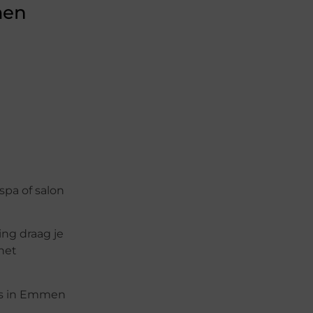
men
spa of salon
ing draag je
het
ons in Emmen