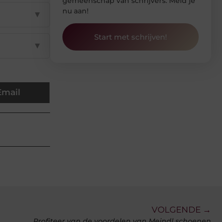
gemeenschap van schrijvers. Meld je
nu aan!
▼
Start met schrijven!
▼
Email
VOLGENDE →
Profiteer van de voordelen van Meindl schoenen