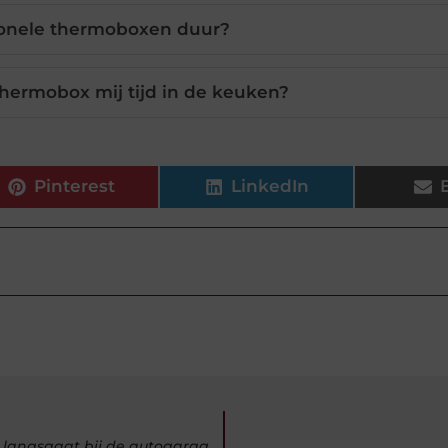
sionele thermoboxen duur?
hermobox mij tijd in de keuken?
Pinterest
LinkedIn
Binnen een mum van tijd is uw autoschade hersteld als u langsgaat bij de autogarage in Maastricht