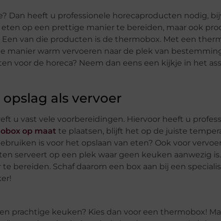
he? Dan heeft u professionele horecaproducten nodig, bi
 eten op een prettige manier te bereiden, maar ook pro
n. Een van die producten is de thermobox. Met een the
ie manier warm vervoeren naar de plek van bestemming
ten voor de horeca? Neem dan eens een kijkje in het as
opslag als vervoer
reft u vast vele voorbereidingen. Hiervoor heeft u profes
obox op maat
te plaatsen, blijft het op de juiste tempe
ebruiken is voor het opslaan van eten? Ook voor vervoer
ten serveert op een plek waar geen keuken aanwezig is
 te bereiden. Schaf daarom een box aan bij een specialis
er!
en prachtige keuken? Kies dan voor een thermobox! Maa