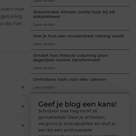
Lees verder »
jouwen met
Slotenmaker Almere: snelle hulp bij elk
 gelukkig
slotprobleem
ox die het
Lees verder »
Hoe je huis een onneembare vesting wordt
Lees verder »
Ontdek hoe lifestyle coaching jouw
dagelijkse routine transformeert
Lees verder »
Onmisbare tools voor elke vakman
▼
Lees verder »
Geef je blog een kans!
▼
Schrijven was nog nooit zo
gemakkelijk! Deel je artikelen,
vergroot je lezerspubliek en sluit je
▼
aan bij een enthousiaste