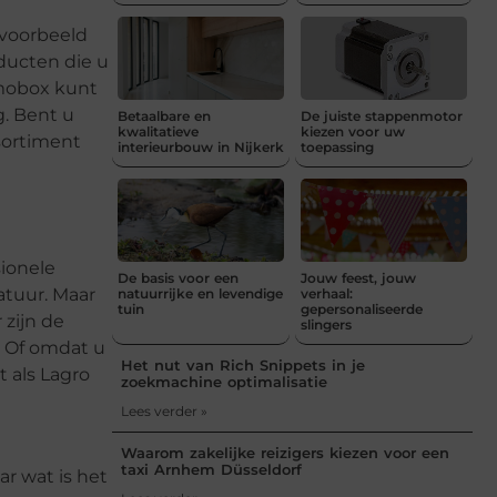
jvoorbeeld
ducten die u
rmobox kunt
. Bent u
Betaalbare en
De juiste stappenmotor
kwalitatieve
kiezen voor uw
sortiment
interieurbouw in Nijkerk
toepassing
sionele
De basis voor een
Jouw feest, jouw
ratuur. Maar
natuurrijke en levendige
verhaal:
tuin
gepersonaliseerde
 zijn de
slingers
. Of omdat u
Het nut van Rich Snippets in je
t als Lagro
zoekmachine optimalisatie
Lees verder »
Waarom zakelijke reizigers kiezen voor een
taxi Arnhem Düsseldorf
r wat is het