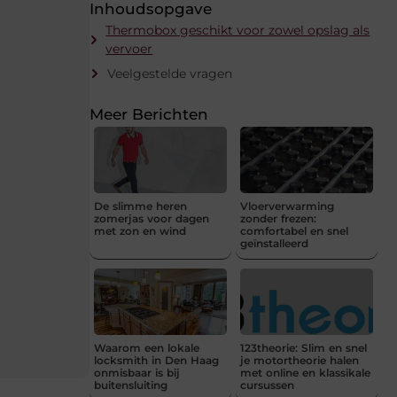
Inhoudsopgave
Thermobox geschikt voor zowel opslag als
vervoer
Veelgestelde vragen
Meer Berichten
De slimme heren
Vloerverwarming
zomerjas voor dagen
zonder frezen:
met zon en wind
comfortabel en snel
geïnstalleerd
Waarom een lokale
123theorie: Slim en snel
locksmith in Den Haag
je motortheorie halen
onmisbaar is bij
met online en klassikale
buitensluiting
cursussen