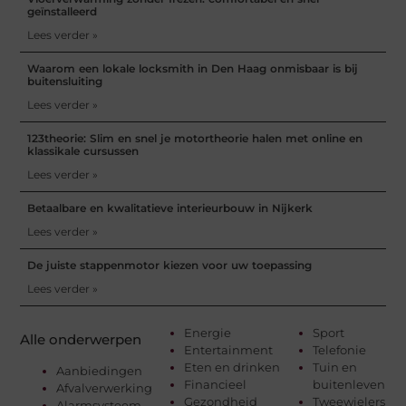
geïnstalleerd
Lees verder »
Waarom een lokale locksmith in Den Haag onmisbaar is bij
buitensluiting
Lees verder »
123theorie: Slim en snel je motortheorie halen met online en
klassikale cursussen
Lees verder »
Betaalbare en kwalitatieve interieurbouw in Nijkerk
Lees verder »
De juiste stappenmotor kiezen voor uw toepassing
Lees verder »
Energie
Sport
Alle onderwerpen
Entertainment
Telefonie
Eten en drinken
Tuin en
Aanbiedingen
Financieel
buitenleven
Afvalverwerking
Gezondheid
Tweewielers
Alarmsysteem