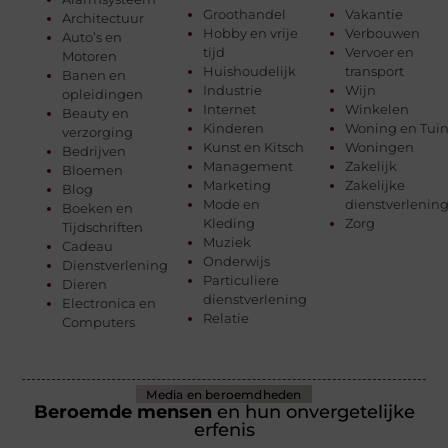
Groothandel
Vakantie
Architectuur
Hobby en vrije
Verbouwen
Auto’s en
tijd
Vervoer en
Motoren
Huishoudelijk
transport
Banen en
Industrie
Wijn
opleidingen
Internet
Winkelen
Beauty en
Kinderen
Woning en Tui
verzorging
Kunst en Kitsch
Woningen
Bedrijven
Management
Zakelijk
Bloemen
Marketing
Zakelijke
Blog
Mode en
dienstverlenin
Boeken en
Kleding
Zorg
Tijdschriften
Muziek
Cadeau
Onderwijs
Dienstverlening
Particuliere
Dieren
dienstverlening
Electronica en
Relatie
Computers
Media en beroemdheden
Beroemde mensen
en hun onvergetelijke
erfenis