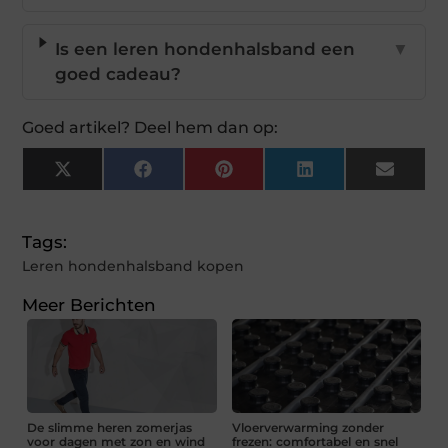
Is een leren hondenhalsband een
▼
goed cadeau?
Goed artikel? Deel hem dan op:
X
Facebook
Pinterest
LinkedIn
Email
(Twitter)
Tags:
Leren hondenhalsband kopen
Meer Berichten
De slimme heren zomerjas
Vloerverwarming zonder
voor dagen met zon en wind
frezen: comfortabel en snel