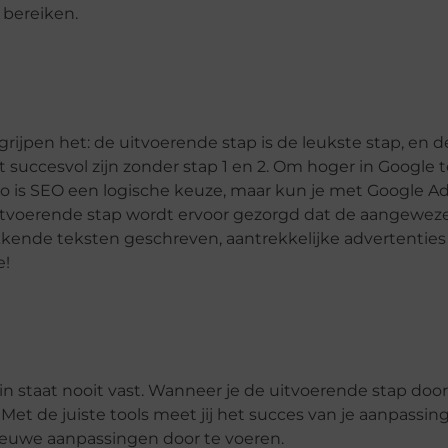
 bereiken.
rijpen het: de uitvoerende stap is de leukste stap, en d
iet succesvol zijn zonder stap 1 en 2. Om hoger in Google
 Zo is SEO een logische keuze, maar kun je met Google A
 uitvoerende stap wordt ervoor gezorgd dat de aangewez
kkende teksten geschreven, aantrekkelijke advertentie
e!
rin staat nooit vast. Wanneer je de uitvoerende stap doo
 Met de juiste tools meet jij het succes van je aanpassing
nieuwe aanpassingen door te voeren.