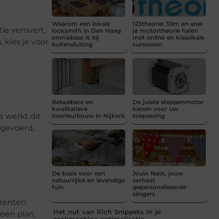
Waarom een lokale
123theorie: Slim en snel
ie verovert,
locksmith in Den Haag
je motortheorie halen
onmisbaar is bij
met online en klassikale
 kies je voor
buitensluiting
cursussen
Betaalbare en
De juiste stappenmotor
kwalitatieve
kiezen voor uw
e werkt dit
interieurbouw in Nijkerk
toepassing
tgevoerd,
De basis voor een
Jouw feest, jouw
natuurrijke en levendige
verhaal:
tuin
gepersonaliseerde
slingers
rrenten
Het nut van Rich Snippets in je
 een plan,
zoekmachine optimalisatie