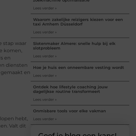
Lees verder »
Waarom zakelijke reizigers kiezen voor een
taxi Arnhem Düsseldorf
Lees verder »
e stap waar
Slotenmaker Almere: snelle hulp bij elk
slotprobleem
 te komen,
Lees verder »
ds en
en diensten
Hoe je huis een onneembare vesting wordt
s gemaakt en
Lees verder »
Ontdek hoe lifestyle coaching jouw
dagelijkse routine transformeert
Lees verder »
Onmisbare tools voor elke vakman
rlopen hebt,
Lees verder »
en. Valt dit
Geef je blog een kans!