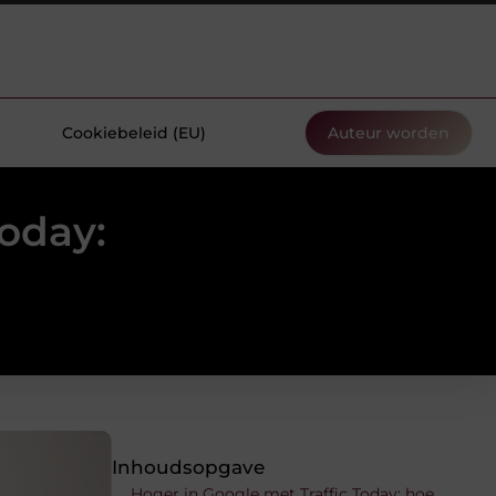
Cookiebeleid (EU)
Auteur worden
Today:
Inhoudsopgave
Hoger in Google met Traffic Today: hoe