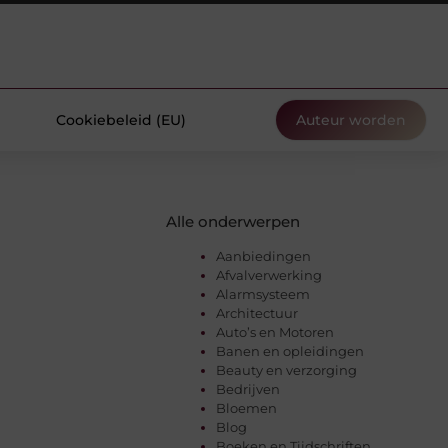
Cookiebeleid (EU)
Auteur worden
Alle onderwerpen
Aanbiedingen
Afvalverwerking
Alarmsysteem
Architectuur
Auto’s en Motoren
Banen en opleidingen
Beauty en verzorging
Bedrijven
Bloemen
Blog
Boeken en Tijdschriften