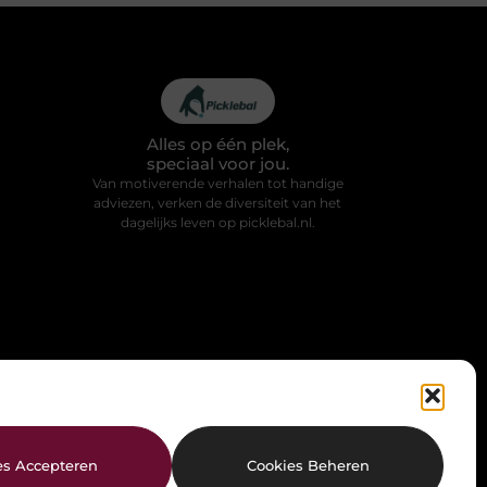
Alles op één plek,
speciaal voor jou.
Van motiverende verhalen tot handige
adviezen, verken de diversiteit van het
dagelijks leven op picklebal.nl.
es Accepteren
Cookies Beheren