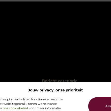
Bericht categorie
Jouw privacy, onze prioriteit
@2025 All Right Reserved. Design by
ite optimaal te laten functioneren en jouw
d
www.picklebal.nl.
het websitegebruik, tonen we relevante
All
es
ons cookiebeleid
voor meer informatie.