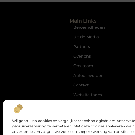
Main Links
Beroemdheden
Uit de Media
Partners
Over ons
Ons team
Auteur worden
Contact
Website index
Links Kopen: Alles Wat Jij
Moet Weten voor Sterke SEO-
resultaten
Geld Online Verdienen: Zo Zet
Wij gebruiken cookies en vergelijkbare technologieën om onze webs
Jij de Eerste Stap naar Vrijhei
gebruikerservaring te verbeteren. Met deze cookies analyseren we 
advertenties en zorgen we voor een soepele werking van de site. Le