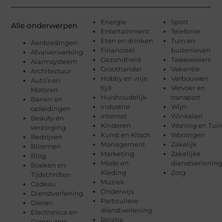
Energie
Sport
Alle onderwerpen
Entertainment
Telefonie
Eten en drinken
Tuin en
Aanbiedingen
Financieel
buitenleven
Afvalverwerking
Gezondheid
Tweewielers
Alarmsysteem
Groothandel
Vakantie
Architectuur
Hobby en vrije
Verbouwen
Auto’s en
tijd
Vervoer en
Motoren
Huishoudelijk
transport
Banen en
Industrie
Wijn
opleidingen
Internet
Winkelen
Beauty en
Kinderen
Woning en Tui
verzorging
Kunst en Kitsch
Woningen
Bedrijven
Management
Zakelijk
Bloemen
Marketing
Zakelijke
Blog
Mode en
dienstverlenin
Boeken en
Kleding
Zorg
Tijdschriften
Muziek
Cadeau
Onderwijs
Dienstverlening
Particuliere
Dieren
dienstverlening
Electronica en
Relatie
Computers