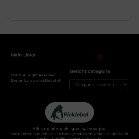
...
Main Links
Links Kopen: Alles Wat Jij Moet Weten voor Sterke SEO-resultaten
Geld Online Verdienen: Zo Zet Jij de Eerste Stap naar Vrijheid
Bericht categorie
@2025 All Right Reserved.
Design by
www.picklebal.nl.
Alles op één plek, speciaal voor jou.
Van motiverende verhalen tot handige adviezen, verken de diversiteit
van het dagelijks leven op picklebal.nl.