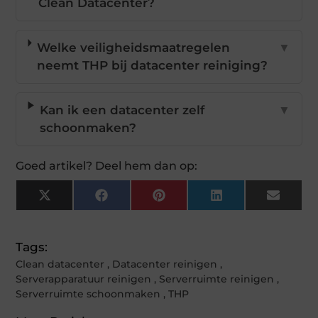
Clean Datacenter?
Welke veiligheidsmaatregelen
▼
neemt THP bij datacenter reiniging?
Kan ik een datacenter zelf
▼
schoonmaken?
Goed artikel? Deel hem dan op:
X
Facebook
Pinterest
LinkedIn
Email
(Twitter)
Tags:
Clean datacenter
,
Datacenter reinigen
,
Serverapparatuur reinigen
,
Serverruimte reinigen
,
Serverruimte schoonmaken
,
THP