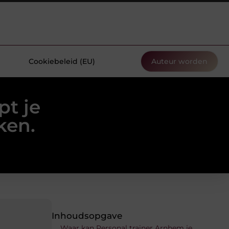
Cookiebeleid (EU)
Auteur worden
pt je
ken.
Inhoudsopgave
Waar kan Personal trainer Arnhem je