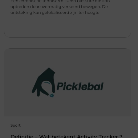
Een chronische tennisarm is een blessure die kan
optreden door overmatig verkeerd bewegen. De
ontsteking kan gelokaliseerd zijn ter hoogte
...
Sport
Definitie – Wat betekent Activity Tracker ?