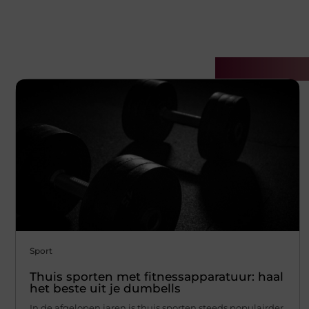
Gerelatee
Sport
Thuis sporten met fitnessapparatuur: haal
het beste uit je dumbells
In de afgelopen jaren is thuis sporten steeds populairder