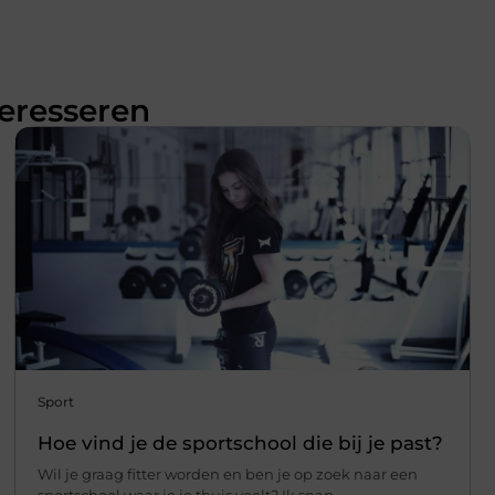
teresseren
Sport
Hoe vind je de sportschool die bij je past?
Wil je graag fitter worden en ben je op zoek naar een
sportschool waar je je thuis voelt? Ik snap