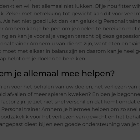
 denkt en wil het allemaal niet lukken. Of je nou fitter wi
elijk. Zeker met betrekking tot gewicht kan dit voor veel
ijn. Als het niet goed lukt dan kan gelukkig Personal trai
iner Arnhem kan je helpen om je doelen te bereiken met
ding en kan je voor al je vragen terecht bij deze gepassi
al trainer Arnhem u van dienst zijn, want eten en trai
t moet met elkaar in balans zijn en daarom kan je heel 
tap helpt om je doelen te bereiken.
em je allemaal mee helpen?
n en voor het behalen van uw doelen, het verliezen van 
eeld afvallen of meer spieren kweken? En ben je begonn
actor zijn, je ziet niet snel verschil en dat komt omdat 
 Personal trainer Arnhem je hiermee helpen om zo snel 
 noodzakelijk voor het verliezen van gewicht en het beha
angepast dieet bij en een goede ondersteuning van je t