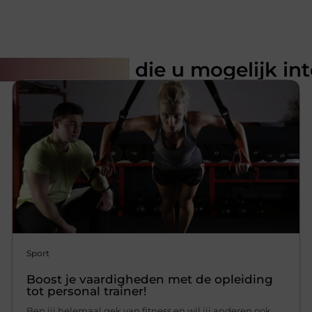
rde artikelen
die u mogelijk in
Sport
Boost je vaardigheden met de opleiding
tot personal trainer!
Ben jij helemaal gek van fitness en wil jij anderen ook