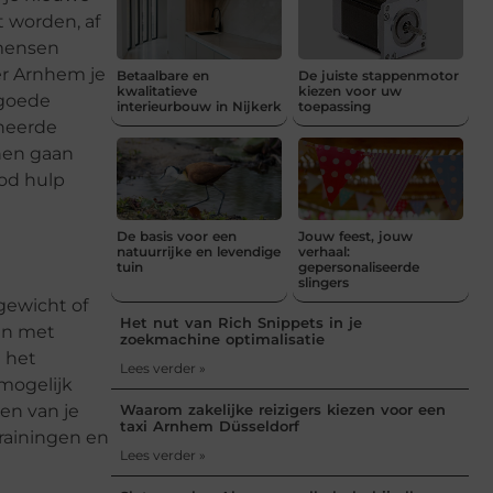
lt worden, af
 mensen
ner Arnhem je
Betaalbare en
De juiste stappenmotor
kwalitatieve
kiezen voor uw
 goede
interieurbouw in Nijkerk
toepassing
oneerde
nen gaan
god hulp
De basis voor een
Jouw feest, jouw
natuurrijke en levendige
verhaal:
tuin
gepersonaliseerde
slingers
gewicht of
Het nut van Rich Snippets in je
en met
zoekmachine optimalisatie
e het
Lees verder »
mogelijk
len van je
Waarom zakelijke reizigers kiezen voor een
taxi Arnhem Düsseldorf
rainingen en
Lees verder »