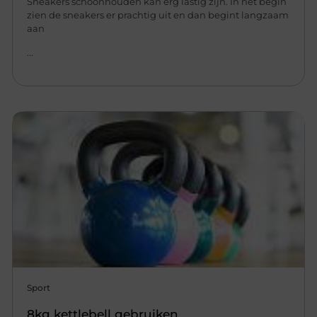
Sneakers schoonhouden kan erg lastig zijn. In het begin
zien de sneakers er prachtig uit en dan begint langzaam
aan
...
Sport
8kg kettlebell gebruiken