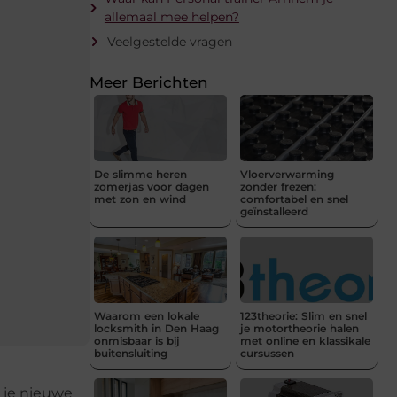
allemaal mee helpen?
Veelgestelde vragen
Meer Berichten
De slimme heren
Vloerverwarming
zomerjas voor dagen
zonder frezen:
met zon en wind
comfortabel en snel
geïnstalleerd
Waarom een lokale
123theorie: Slim en snel
locksmith in Den Haag
je motortheorie halen
onmisbaar is bij
met online en klassikale
buitensluiting
cursussen
n je nieuwe