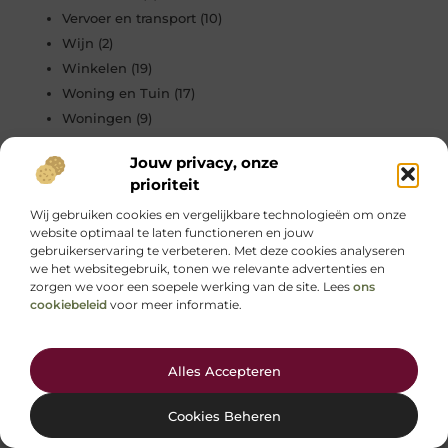
Vervoer en transport
(10)
Wijn
(2)
Winkelen
(19)
Woning en Tuin
(17)
Woningen
(9)
Zakelijk
(15)
Jouw privacy, onze
Zakelijke dienstverlening
(20)
prioriteit
Zorg
(6)
Wij gebruiken cookies en vergelijkbare technologieën om onze
website optimaal te laten functioneren en jouw
gebruikerservaring te verbeteren. Met deze cookies analyseren
we het websitegebruik, tonen we relevante advertenties en
ADVERTENTIES
zorgen we voor een soepele werking van de site. Lees
ons
cookiebeleid
voor meer informatie.
Advertenties
Hier adverteren? Meld je aan.
Alles Accepteren
Omschrijving:
mede ondernemer gezocht
Cookies Beheren
Omschrijving: mede ondernemer gezocht