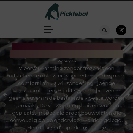
Vloerverwarming zonder frezen:
comfortabel en snel geïnstalleerd
Woningen
Vloerverwarming zonder frezen is een
uitstekende oplossing voor iedereen die meer
comfort in huis wil zonder ingrijpende
werkzaamheden. Bij dit systeem hoeven er
geen sleuven in de bestaande vloer te worden
gemaakt. De verwarmingsbuizen worden
geplaatst in speciale droogbouwplaten die
eenvoudig op de ondervloer worden gelegd.
Hierdoor verloopt de installatie