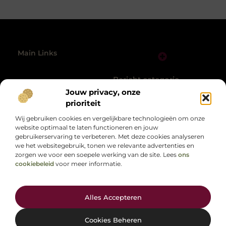
Main Links
Links Kopen: Alles Wat Jij Moet Weten voor Sterke SEO-resultaten
Geld Online Verdienen: Zo Zet Jij de Eerste Stap naar Vrijheid
Bericht categorie
@2025 All Right Reserved.
Jouw privacy, onze
Design by
www.picklebal.nl.
prioriteit
Wij gebruiken cookies en vergelijkbare technologieën om onze
website optimaal te laten functioneren en jouw
gebruikerservaring te verbeteren. Met deze cookies analyseren
we het websitegebruik, tonen we relevante advertenties en
zorgen we voor een soepele werking van de site. Lees
ons
cookiebeleid
voor meer informatie.
Alles op één plek, speciaal voor jou.
Van motiverende verhalen tot handige adviezen, verken de diversiteit
van het dagelijks leven op picklebal.nl.
Alles Accepteren
Cookies Beheren