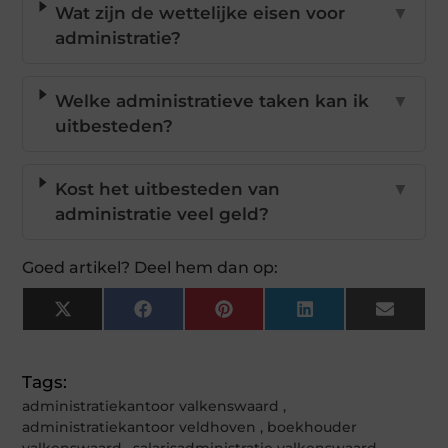
Wat zijn de wettelijke eisen voor
▼
administratie?
Welke administratieve taken kan ik
▼
uitbesteden?
Kost het uitbesteden van
▼
administratie veel geld?
Goed artikel? Deel hem dan op:
X
Facebook
Pinterest
LinkedIn
Email
(Twitter)
Tags:
administratiekantoor valkenswaard
,
administratiekantoor veldhoven
,
boekhouder
valkenswaard
,
salarisadministratie valkenswaard